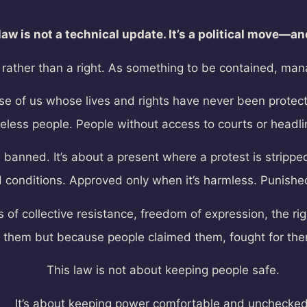
aw is not a technical update. It’s a political move—a
isk, rather than a right. As something to be contained, 
se of us whose lives and rights have never been protect
eless people. People without access to courts or headline
e banned. It’s about a present where a protest is strippe
 conditions. Approved only when it’s harmless. Punished
 of collective resistance, freedom of expression, the righ
s them but because people claimed them, fought for th
This law is not about keeping people safe.
It’s about keeping power comfortable and unchecked