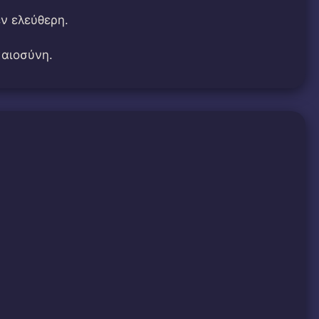
εν ελεύθερη.
καιοσύνη.